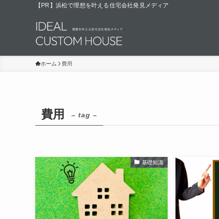
【PR】浜松で理想を叶える住宅会社発見メディア
ホーム
費用
費用
– tag –
基礎知識